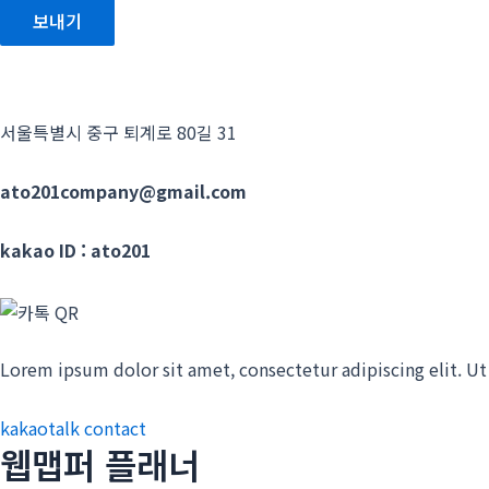
보내기
서울특별시 중구 퇴계로 80길 31
ato201company@gmail.com
kakao ID : ato201
Lorem ipsum dolor sit amet, consectetur adipiscing elit. Ut 
kakaotalk contact
웹맵퍼 플래너